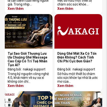
là căn bệnh của riêng người
việc sở hữu một thiết bị
già. Trong nhịp…
chăm sóc sức khỏe…
Xem thêm
Xem thêm
Tại Sao Giới Thượng Lưu
Dùng Ghế Mát Xa Có Tốn
Ưa Chuộng Ghế Massage
Điện Không? Cách Tính
Cao Cấp Có Trí Tuệ Nhân
Chi Phí Cực Đơn Giản?
Tạo AI?
Đăng bởi:
nakagi support
Đăng bởi:
nakagi support
Trong kỷ nguyên công nghệ
Sở hữu một thiết bị chăm
4.0, khái niệm về sự xa xỉ
sóc sức khỏe tại nhà là ước
không còn chỉ…
mơ của…
Xem thêm
Xem thêm