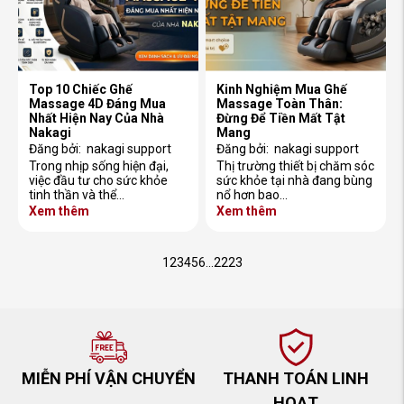
Top 10 Chiếc Ghế
Kinh Nghiệm Mua Ghế
Massage 4D Đáng Mua
Massage Toàn Thân:
Nhất Hiện Nay Của Nhà
Đừng Để Tiền Mất Tật
Nakagi
Mang
Đăng bởi:
nakagi support
Đăng bởi:
nakagi support
Trong nhịp sống hiện đại,
Thị trường thiết bị chăm sóc
việc đầu tư cho sức khỏe
sức khỏe tại nhà đang bùng
tinh thần và thể…
nổ hơn bao…
Xem thêm
Xem thêm
1
2
3
4
5
6
…
22
23
MIỄN PHÍ VẬN CHUYỂN
THANH TOÁN LINH
HOẠT