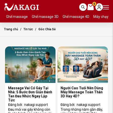
0
Ghế massage
Ghế massage 3D
Ghế massage 4D
Máy chạy b
Trang chủ
Tin tức
Góc Chia Sẻ
Massage Vai Cổ Gáy Tại
Người Cao Tuổi Nên Dùng
Nhà: 5 Bước Đơn Giản Đánh
Máy Massage Toàn Thân
Tan Đau Nhức Ngay Lập
3D Hay 4D?
Tức
Đăng bởi:
nakagi support
Đăng bởi:
nakagi support
Đau mỏi vai gáy không còn
Trong những năm gần đây,