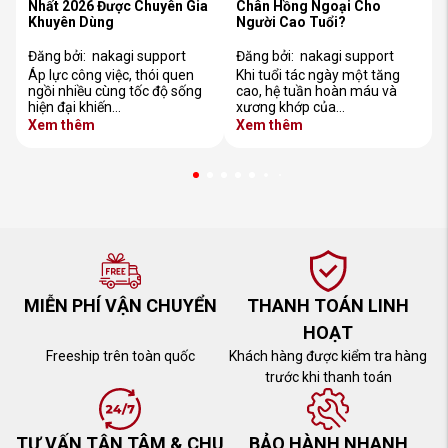
Nhất 2026 Được Chuyên Gia
Chân Hồng Ngoại Cho
Khuyên Dùng
Người Cao Tuổi?
Đăng bởi:
nakagi support
Đăng bởi:
nakagi support
Áp lực công việc, thói quen
Khi tuổi tác ngày một tăng
ngồi nhiều cùng tốc độ sống
cao, hệ tuần hoàn máu và
hiện đại khiến…
xương khớp của…
Xem thêm
Xem thêm
MIỄN PHÍ VẬN CHUYỂN
THANH TOÁN LINH
HOẠT
Freeship trên toàn quốc
Khách hàng được kiểm tra hàng
trước khi thanh toán
TƯ VẤN TẬN TÂM & CHU
BẢO HÀNH NHANH