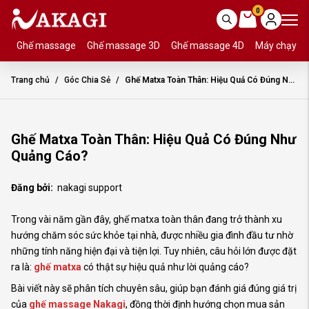
0
Ghế massage
Ghế massage 3D
Ghế massage 4D
Máy chạy b
Trang chủ
Góc Chia Sẻ
Ghế Matxa Toàn Thân: Hiệu Quả Có Đúng Như Quảng Cáo?
Ghế Matxa Toàn Thân: Hiệu Quả Có Đúng Như
Quảng Cáo?
Đăng bởi:
nakagi support
Trong vài năm gần đây, ghế matxa toàn thân đang trở thành xu
hướng chăm sóc sức khỏe tại nhà, được nhiều gia đình đầu tư nhờ
những tính năng hiện đại và tiện lợi. Tuy nhiên, câu hỏi lớn được đặt
ra là:
ghế matxa
có thật sự hiệu quả như lời quảng cáo?
Bài viết này sẽ phân tích chuyên sâu, giúp bạn đánh giá đúng giá trị
của
ghế massage Nakagi
, đồng thời định hướng chọn mua sản