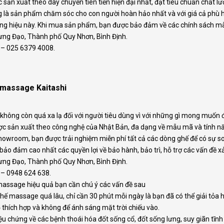
sản xuất theo dây chuyền tiên tiến hiện đại nhất, đạt tiêu chuẩn chất 
g là sản phẩm chăm sóc cho con người hoàn hảo nhất và với giá cả phù 
g hiệu này. Khi mua sản phẩm, bạn được bảo đảm về các chính sách mà 
Hưng Đạo, Thành phố Quy Nhơn, Bình Định.
 – 025 6379 4008.
massage Kaitashi
 không còn quá xa lạ đối với người tiêu dùng vì với những gì mong muốn 
ợc sản xuất theo công nghệ của Nhật Bản, đa dạng về mẫu mã và tính nă
showroom, bạn được trải nghiệm miễn phí tất cả các dòng ghế để có sự s
ảo đảm cao nhất các quyền lợi về bảo hành, bảo trì, hỗ trợ các vấn đề x
Hưng Đạo, Thành phố Quy Nhơn, Bình Định.
 – 0948 624 638.
massage hiệu quả bạn cần chú ý các vấn đề sau
hế massage quá lâu, chỉ cần 30 phút mỗi ngày là bạn đã có thể giải tỏa
ộ thích hợp và không để ánh sáng mặt trời chiếu vào.
riệu chứng về các bệnh thoái hóa đốt sống cổ, đốt sống lưng, suy giãn 