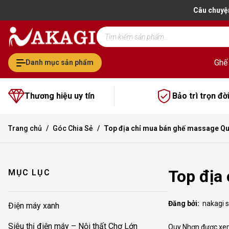
Câu chuyệ
Tìm
kiếm
sản
phẩm
Ghế
Danh mục sản phẩm
Thương hiệu uy tín
Bảo trì trọn đờ
Trang chủ
Góc Chia Sẻ
Top địa chỉ mua bán ghế massage Qu
Top địa
MỤC LỤC
Đăng bởi:
nakagi 
Điện máy xanh
Siêu thị điện máy – Nội thất Chợ Lớn
Quy Nhơn được xem 