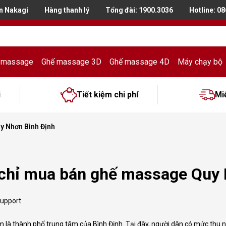
n Nakagi
Hàng thanh lý
Tổng đài:
1900.3036
Hotline: 0
 massage
Ghế massage 3D
Ghế massage 4D
Máy chạy bộ
i
Tiết kiệm chi phí
Mi
y Nhơn Bình Định
 chỉ mua bán ghế massage Quy 
support
là thành phố trung tâm của Bình Định. Tại đây, người dân có mức thu nhậ