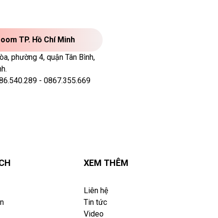
oom TP. Hồ Chí Minh
a, phường 4, quận Tân Bình,
h.
86.540.289 - 0867.355.669
ÁCH
XEM THÊM
Liên hệ
án
Tin tức
Video