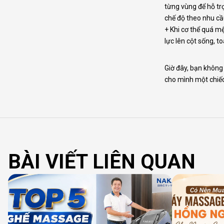
từng vùng để hỗ tr
chế độ theo nhu cầ
+ Khi cơ thể quá m
lực lên cột sống, 
Giờ đây, bạn không
cho mình một chiếc
BÀI VIẾT LIÊN QUAN