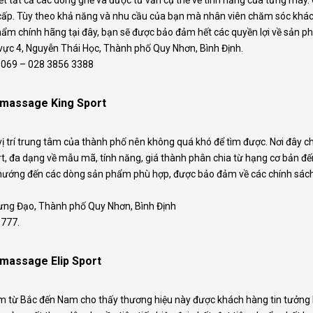
ết tất cả các dòng ghế và được tư vấn cụ thể về tính năng của từng máy. 
o cấp. Tùy theo khả năng và nhu cầu của bạn mà nhân viên chăm sóc kh
ẩm chính hãng tại đây, bạn sẽ được bảo đảm hết các quyền lợi về sản p
u vực 4, Nguyễn Thái Học, Thành phố Quy Nhơn, Bình Định.
 6069 – 028 3856 3388
massage King Sport
vị trí trung tâm của thành phố nên không quá khó để tìm được. Nơi đây
t, đa dạng về mẫu mã, tính năng, giá thành phân chia từ hạng cơ bản đế
 hướng đến các dòng sản phẩm phù hợp, được bảo đảm về các chính sách bả
Hưng Đạo, Thành phố Quy Nhơn, Bình Định
5777.
massage Elip Sport
 từ Bắc đến Nam cho thấy thương hiệu này được khách hàng tin tưởng lự