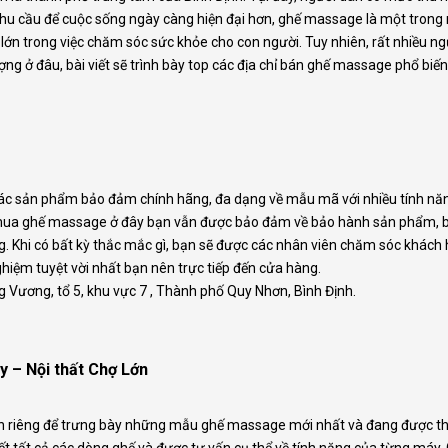
 nhu cầu để cuộc sống ngày càng hiện đại hơn, ghế massage là một tro
ất lớn trong việc chăm sóc sức khỏe cho con người. Tuy nhiên, rất nhiều n
ượng ở đâu, bài viết sẽ trình bày top các địa chỉ bán ghế massage phổ bi
ác sản phẩm bảo đảm chính hãng, đa dạng về mẫu mã với nhiều tính năng
mua ghế massage ở đây bạn vẫn được bảo đảm về bảo hành sản phẩm, bảo
. Khi có bất kỳ thắc mắc gì, bạn sẽ được các nhân viên chăm sóc khách h
ghiệm tuyệt vời nhất bạn nên trực tiếp đến cửa hàng.
g Vương, tổ 5, khu vực 7 , Thành phố Quy Nhơn, Bình Định.
y – Nội thất Chợ Lớn
h riêng để trưng bày những mẫu ghế massage mới nhất và đang được thị