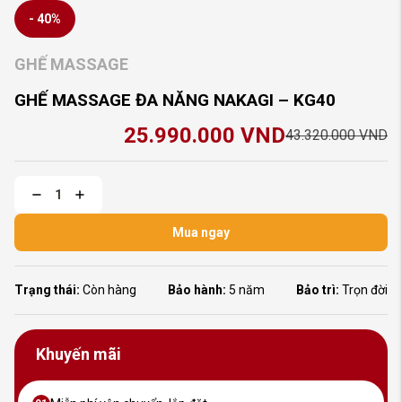
- 40%
GHẾ MASSAGE
GHẾ MASSAGE ĐA NĂNG NAKAGI – KG40
25.990.000
VND
43.320.000
VND
Gi
Gi
gố
hi
là:
tại
43
là:
25
Mua ngay
Trạng thái:
Còn hàng
Bảo hành:
5 năm
Bảo trì:
Trọn đời
Khuyến mãi