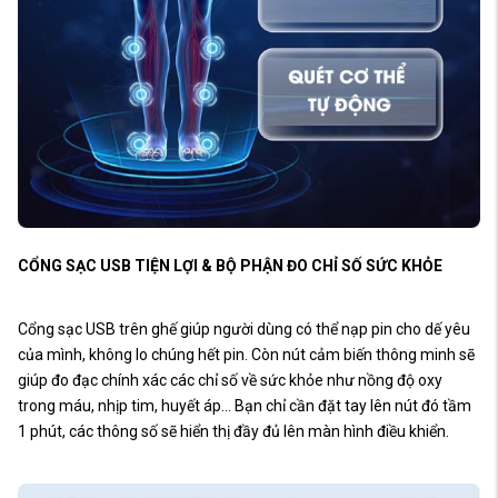
CỔNG SẠC USB TIỆN LỢI & BỘ PHẬN ĐO CHỈ SỐ SỨC KHỎE
Cổng sạc USB trên ghế giúp người dùng có thể nạp pin cho dế yêu
của mình, không lo chúng hết pin. Còn nút cảm biến thông minh sẽ
giúp đo đạc chính xác các chỉ số về sức khỏe như nồng độ oxy
trong máu, nhịp tim, huyết áp… Bạn chỉ cần đặt tay lên nút đó tầm
1 phút, các thông số sẽ hiển thị đầy đủ lên màn hình điều khiển.