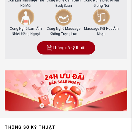
Con Lăn Massage Thế
Công Nghệ Cảm Biến
Công Nghệ Điều Khiển
Hệ Mới
BodyScan
Giọng Nói
Công Nghệ Làm Ấm
Công Nghệ Massage
Massage Kết Hợp Âm
Nhiệt Hồng Ngoại
Không Trọng Lực
Nhạc
Thông số kỹ thuật
THÔNG SỐ KỸ THUẬT