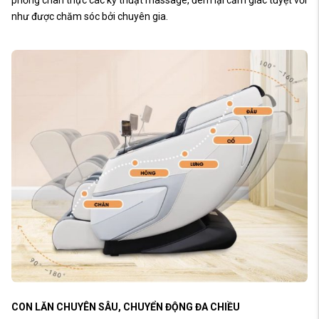
phỏng chân thực các kỹ thuật massage, đem lại cảm giác tuyệt vời
như được chăm sóc bởi chuyên gia.
CON LĂN CHUYÊN SÂU, CHUYỂN ĐỘNG ĐA CHIỀU