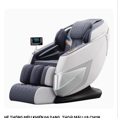
HỆ THỐNG ĐIỀU KHIỂN ĐA DẠNG, THOẢI MÁI LỰA CHỌN