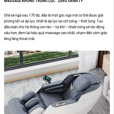
MASSAGE KHÔNG TRỌNG LỰC “ZERO GRAVITY”
Ghế sẽ ngả sau 170 độ, đây là một góc ngả mà cơ thể được giải
phóng tất cả áp lực, nhất là áp lực tại cột sống – thắt lưng. Tạo
điều kiện cho hệ thống con lăn – túi khí – nhiệt nóng sẽ tác động
sâu hơn, đem lại hiệu quả massage cao nhất, chạm đến cảm giác
lâng lâng thoải mái.