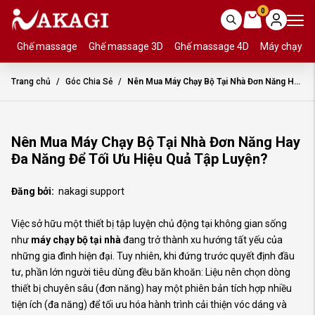
0
Ghế massage
Ghế massage 3D
Ghế massage 4D
Máy chạy b
Trang chủ
Góc Chia Sẻ
Nên Mua Máy Chạy Bộ Tại Nhà Đơn Năng Hay Đa Năng Để Tối Ưu Hiệu Quả Tập Luyện?
Nên Mua Máy Chạy Bộ Tại Nhà Đơn Năng Hay
Đa Năng Để Tối Ưu Hiệu Quả Tập Luyện?
Đăng bởi:
nakagi support
Việc sở hữu một thiết bị tập luyện chủ động tại không gian sống
như
máy chạy bộ tại nhà
đang trở thành xu hướng tất yếu của
những gia đình hiện đại. Tuy nhiên, khi đứng trước quyết định đầu
tư, phần lớn người tiêu dùng đều băn khoăn: Liệu nên chọn dòng
thiết bị chuyên sâu (đơn năng) hay một phiên bản tích hợp nhiều
tiện ích (đa năng) để tối ưu hóa hành trình cải thiện vóc dáng và