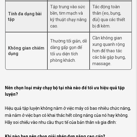
Tập trung vào sức
Tác động toàn
bền, tim mạch và
thân (eo, bụng,
Tính đa dạng bài
tập
kỹ thuật chạy nâng
đùi) qua các thiết
cao.
bị đi kèm.
Cần không gian
Thường tối giản, dễ
xung quanh rộng
dàng gấp gọn để
Không gian chiếm
hơn để thao tác
dụng
tối ưu diện tích
các bài gập bụng,
phòng khách.
massage.
Nên chọn loại máy chạy bộ tại nhà nào để tối ưu hiệu quả tập
luyện?
Hiệu quả tập luyện không nằm ở việc máy có bao nhiêu chức năng,
mà nằm ở việc bạn có khai thác hết công năng của nó hay không.
Hãy soi chiếu vào nhu cầu thực tế của bản thân và gia đình:
Khi nào bạn nên chọn giải pháp đơn năng cao cấp?