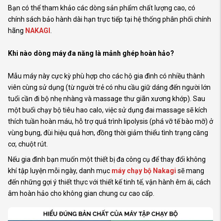
Bạn có thể tham khảo các dòng sản phẩm chất lượng cao, có
chính sách bảo hành dài hạn trực tiếp tại hệ thống phân phối chính
hãng
NAKAGI
.
Khi nào dòng máy đa năng là mảnh ghép hoàn hảo?
Mẫu máy này cực kỳ phù hợp cho các hộ gia đình có nhiều thành
viên cùng sử dụng (từ người trẻ có nhu cầu giữ dáng đến người lớn
tuổi cần đi bộ nhẹ nhàng và massage thư giãn xương khớp). Sau
một buổi chạy bộ tiêu hao calo, việc sử dụng đai massage sẽ kích
thích tuần hoàn máu, hỗ trợ quá trình lipolysis (phá vỡ tế bào mỡ) ở
vùng bụng, đùi hiệu quả hơn, đồng thời giảm thiểu tình trạng căng
cơ, chuột rút.
Nếu gia đình bạn muốn một thiết bị đa công cụ để thay đổi không
khí tập luyện mỗi ngày, danh mục
máy chạy bộ Nakagi
sẽ mang
đến những gợi ý thiết thực với thiết kế tinh tế, vận hành êm ái, cách
âm hoàn hảo cho không gian chung cư cao cấp.