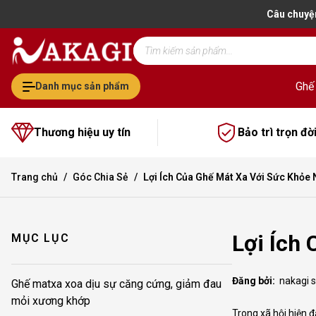
Câu chuyệ
Tìm
kiếm
sản
phẩm
Ghế
Danh mục sản phẩm
Thương hiệu uy tín
Bảo trì trọn đờ
Trang chủ
Góc Chia Sẻ
Lợi Ích Của Ghế Mát Xa Với Sức Khỏe
Lợi Ích
MỤC LỤC
Đăng bởi:
nakagi 
Ghế matxa xoa dịu sự căng cứng, giảm đau
mỏi xương khớp
Trong xã hội hiện đ