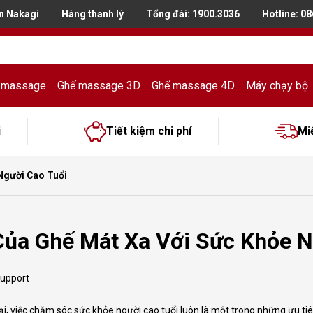
n Nakagi
Hàng thanh lý
Tổng đài:
1900.3036
Hotline: 0
 massage
Ghế massage 3D
Ghế massage 4D
Máy chạy bộ
i
Tiết kiệm chi phí
Mi
 Người Cao Tuổi
 Của Ghế Mát Xa Với Sức Khỏe 
support
ại, việc chăm sóc sức khỏe người cao tuổi luôn là một trong những ưu ti