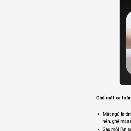
Ghế mát xa toàn
Mất ngủ là tìn
nên, ghế mass
Sau mỗi lần s