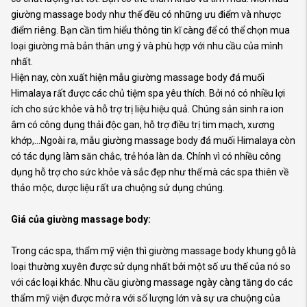
giường massage body như thế đều có những ưu điểm và nhược
điểm riêng. Bạn cần tìm hiểu thông tin kĩ càng để có thể chọn mua
loại giường mà bản thân ưng ý và phù hợp với nhu cầu của mình
nhất.
Hiện nay, còn xuất hiện mẫu giường massage body đá muối
Himalaya rất được các chủ tiệm spa yêu thích. Bởi nó có nhiều lợi
ích cho sức khỏe và hỗ trợ trị liệu hiệu quả. Chúng sản sinh ra ion
âm có công dụng thải độc gan, hỗ trợ điều trị tim mạch, xương
khớp,…Ngoài ra, mẫu giường massage body đá muối Himalaya còn
có tác dụng làm săn chắc, trẻ hóa làn da. Chính vì có nhiều công
dụng hỗ trợ cho sức khỏe và sắc đẹp như thế mà các spa thiên về
thảo mộc, dược liệu rất ưa chuộng sử dụng chúng.
Giá của giường massage body:
Trong các spa, thẩm mỹ viện thì giường massage body khung gỗ là
loại thường xuyên được sử dụng nhất bởi một số ưu thế của nó so
với các loại khác. Nhu cầu giường massage ngày càng tăng do các
thẩm mỹ viện được mở ra với số lượng lớn và sự ưa chuộng của