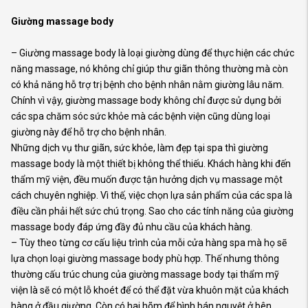
Giường massage body
– Giường massage body là loại giường dùng để thực hiện các chức
năng massage, nó không chỉ giúp thư giãn thông thường mà còn
có khả năng hỗ trợ trị bệnh cho bệnh nhân nằm giường lâu năm.
Chính vì vậy, giường massage body không chỉ được sử dụng bởi
các spa chăm sóc sức khỏe mà các bệnh viện cũng dùng loại
giường này để hỗ trợ cho bệnh nhân.
Những dịch vụ thư giãn, sức khỏe, làm đẹp tại spa thì giường
massage body là một thiết bị không thể thiếu. Khách hàng khi đến
thẩm mỹ viện, đều muốn được tận hưởng dịch vụ massage một
cách chuyên nghiệp. Vì thế, việc chọn lựa sản phẩm của các spa là
điều cần phải hết sức chú trọng. Sao cho các tính năng của giường
massage body đáp ứng đầy đủ nhu cầu của khách hàng.
– Tùy theo từng cơ cấu liệu trình của mỗi cửa hàng spa mà họ sẽ
lựa chọn loại giường massage body phù hợp. Thế nhưng thông
thường cấu trúc chung của giường massage body tại thẩm mỹ
viện là sẽ có một lỗ khoét để có thể đặt vừa khuôn mặt của khách
hàng ở đầu giường. Còn có hai hõm để hình bán nguyệt ở bên