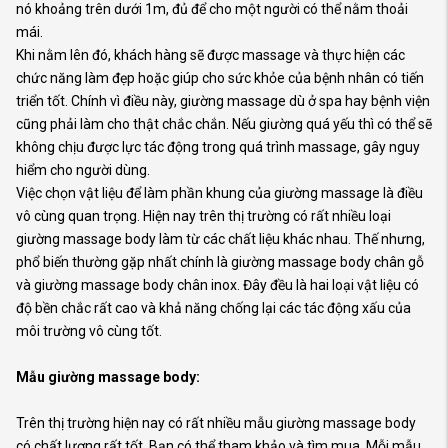
nó khoảng trên dưới 1m, đủ để cho một người có thể nằm thoải
mái.
Khi nằm lên đó, khách hàng sẽ được massage và thực hiện các
chức năng làm đẹp hoặc giúp cho sức khỏe của bệnh nhân có tiến
triển tốt. Chính vì điều này, giường massage dù ở spa hay bệnh viện
cũng phải làm cho thật chắc chắn. Nếu giường quá yếu thì có thể sẽ
không chịu được lực tác động trong quá trình massage, gây nguy
hiểm cho người dùng.
Việc chọn vật liệu để làm phần khung của giường massage là điều
vô cùng quan trọng. Hiện nay trên thị trường có rất nhiều loại
giường massage body làm từ các chất liệu khác nhau. Thế nhưng,
phổ biến thường gặp nhất chính là giường massage body chân gỗ
và giường massage body chân inox. Đây đều là hai loại vật liệu có
độ bền chắc rất cao và khả năng chống lại các tác động xấu của
môi trường vô cùng tốt.
Mẫu giường massage body:
Trên thị trường hiện nay có rất nhiều mẫu giường massage body
có chất lượng rất tốt. Bạn có thể tham khảo và tìm mua. Mỗi mẫu