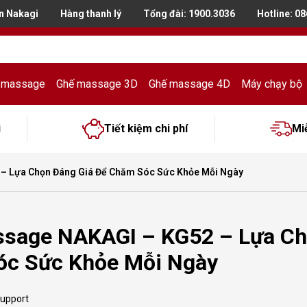
n Nakagi
Hàng thanh lý
Tổng đài:
1900.3036
Hotline: 0
 massage
Ghế massage 3D
Ghế massage 4D
Máy chạy bộ
i
Tiết kiệm chi phí
Mi
– Lựa Chọn Đáng Giá Để Chăm Sóc Sức Khỏe Mỗi Ngày
sage NAKAGI – KG52 – Lựa Ch
c Sức Khỏe Mỗi Ngày
support