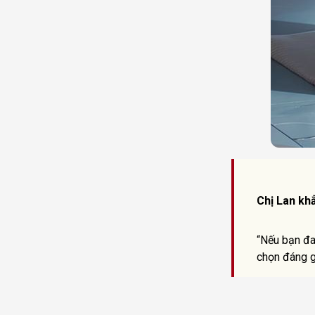
Chị Lan kh
“Nếu bạn đa
chọn đáng g