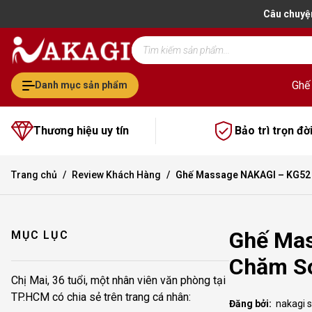
Câu chuyệ
Tìm
kiếm
sản
phẩm
Ghế
Danh mục sản phẩm
Thương hiệu uy tín
Bảo trì trọn đờ
Trang chủ
Review Khách Hàng
Ghế Massage NAKAGI – KG52 
Ghế Mas
MỤC LỤC
Chăm Só
Chị Mai, 36 tuổi, một nhân viên văn phòng tại
TP.HCM có chia sẻ trên trang cá nhân:
Đăng bởi:
nakagi 