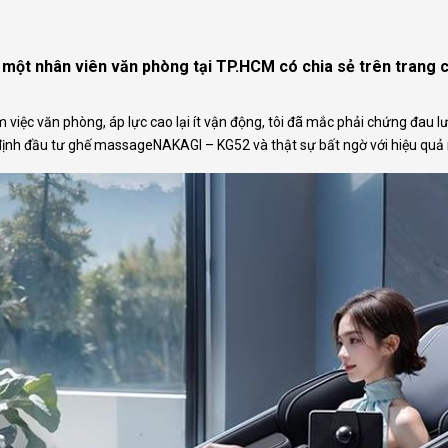
i, một nhân viên văn phòng tại TP.HCM có chia sẻ trên trang 
việc văn phòng, áp lực cao lại ít vận động, tôi đã mắc phải chứng đau l
t định đầu tư ghế massageNAKAGI – KG52 và thật sự bất ngờ với hiệu qu