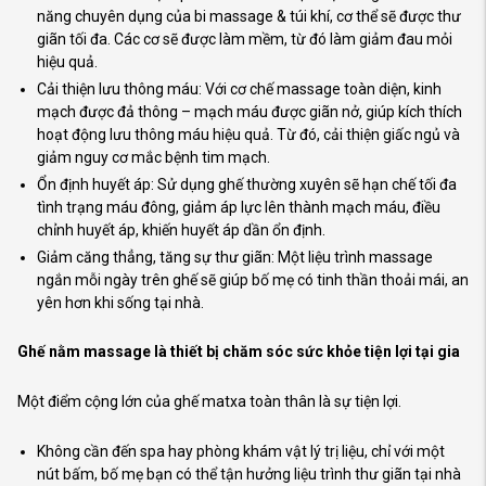
năng chuyên dụng của bi massage & túi khí, cơ thể sẽ được thư
giãn tối đa. Các cơ sẽ được làm mềm, từ đó làm giảm đau mỏi
hiệu quả.
Cải thiện lưu thông máu: Với cơ chế massage toàn diện, kinh
mạch được đả thông – mạch máu được giãn nở, giúp kích thích
hoạt động lưu thông máu hiệu quả. Từ đó, cải thiện giấc ngủ và
giảm nguy cơ mắc bệnh tim mạch.
Ổn định huyết áp: Sử dụng ghế thường xuyên sẽ hạn chế tối đa
tình trạng máu đông, giảm áp lực lên thành mạch máu, điều
chỉnh huyết áp, khiến huyết áp dần ổn định.
Giảm căng thẳng, tăng sự thư giãn: Một liệu trình massage
ngắn mỗi ngày trên ghế sẽ giúp bố mẹ có tinh thần thoải mái, an
yên hơn khi sống tại nhà.
Ghế nằm massage là thiết bị chăm sóc sức khỏe tiện lợi tại gia
Một điểm cộng lớn của ghế matxa toàn thân là sự tiện lợi.
Không cần đến spa hay phòng khám vật lý trị liệu, chỉ với một
nút bấm, bố mẹ bạn có thể tận hưởng liệu trình thư giãn tại nhà