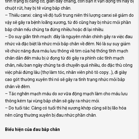
tình trạng bị căng cơ, giãn dây chằng, còn bạn ít vận động thì hay bị
chuột rút, hay bị tê vùng bắp chân.
– Thiếu canxi: càng về độ tuổi trung niên thì lượng canxi sẽ giảm do
vậy sẽ gây ra bệnh loãng xương, từ đó cũng hay bị nhức mỏi phần
bắp chân nếu chúng ta đứng nhiều hoặc đi lại nhiều.
– Do suy giãn tĩnh mạch: đây là nguyên nhân chính gây ra việc đau
nhức và đặc biệt là nhức mỏi bắp chân về đêm. Nó là sự suy giảm
về chức năng đưa máu lưu thông về tim của hệ thống tĩnh mạch
chân dẫn đến máu bị ứ đọng từ đó gây ra phình các tĩnh mạch
chân, nếu ban ngày chúng ta di chuyển quá nhiều, do đặc thù công
việc phải đứng lâu (thợ làm tóc, nhân viên phô tô copy…), đi giày
cao gót thường xuyên thì nó sẽ gây ra tình trạng nhức mỏi bắp
chân về đêm.
– Tắc nghẽn mạch máu do xơ vữa động mạch làm cho máu lưu
thông kém tại vùng bắp chân sẽ gây ra nhức mỏi.
– Do tuổi tác: Càng có tuổi thì hệ xương khớp cũng sẽ bị lão hóa
nên cũng thường xuyên bị đau nhức phần chân.
Biểu hiện của đau bắp chân