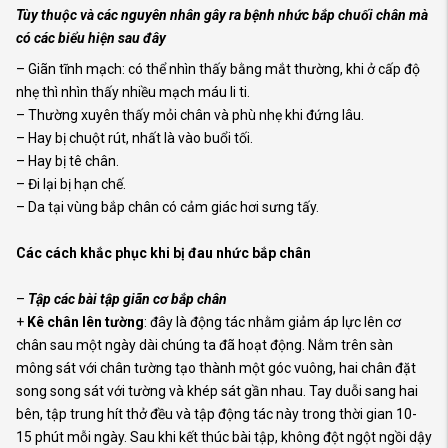
T
ùy thuộc và các nguyên nhân gây ra bệnh nhức bắp chuối chân mà
có các biểu hiện sau đây
– Giãn tĩnh mạch: có thể nhìn thấy bằng mắt thường, khi ở cấp độ
nhẹ thì nhìn thấy nhiều mạch máu li ti.
– Thường xuyên thấy mỏi chân và phù nhẹ khi đứng lâu.
– Hay bị chuột rút, nhất là vào buổi tối.
– Hay bị tê chân.
– Đi lại bị hạn chế.
– Da tại vùng bắp chân có cảm giác hơi sưng tấy.
Các cách khắc phục khi bị đau nhức bắp chân
–
Tập các bài tập giãn cơ bắp chân
+
Kê chân lên tường
: đây là động tác nhằm giảm áp lực lên cơ
chân sau một ngày dài chúng ta đã hoạt động. Nằm trên sàn
mông sát với chân tường tạo thành một góc vuông, hai chân đặt
song song sát với tường và khép sát gần nhau. Tay duỗi sang hai
bên, tập trung hít thở đều và tập động tác này trong thời gian 10-
15 phút mỗi ngày. Sau khi kết thúc bài tập, không đột ngột ngồi dậy