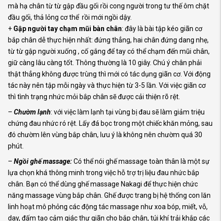
mà hạ chân từ từ gập đầu gối rồi cong người trong tư thế ôm chặt
đầu gối, thả lỏng cơ thể rồi mới ngồi dậy.
+
Gập người tay chạm mũi bàn chân
: đây là bài tập kéo giãn cơ
bắp chân dễ thực hiện nhất: đứng thẳng, hai chân đứng dang nhẹ,
từ từ gập người xuống , cố gắng để tay có thể chạm đến mũi chân,
giữ càng lâu càng tốt. Thông thường là 10 giây. Chú ý chân phải
thật thẳng không được trùng thì mới có tác dụng giãn cơ. Với động
tác này nên tập mỗi ngày và thực hiện từ 3-5 lần. Với việc giãn cơ
thì tình trạng nhức mỏi bắp chân sẽ được cải thiện rõ rệt.
–
Chườm lạnh
: với việc làm lạnh tại vùng bị đau sẽ làm giảm triệu
chứng đau nhức ró rệt. Lấy đá bọc trong một chiếc khăn mỏng, sau
đó chườm lên vùng bắp chân, lưu ý là không nên chườm quá 30
phút.
–
Ngồi ghế massage:
Có thể nói ghế massage toàn thân là một sự
lựa chọn khá thông minh trong việc hỗ trợ trị liệu đau nhức bắp
chân. Bạn có thể dùng ghế massage Nakagi để thực hiện chức
năng massage vùng bắp chân. Ghế được trang bị hệ thống con lăn
linh hoạt mô phỏng các động tác massage như xoa bóp, miết, vỗ,
day, đấm tạo cảm giác thư giãn cho bắp chân, túi khí trải khắp các