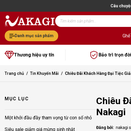
Câu chuyệ
Tìm
kiếm
sản
phẩm
Ghế
Danh mục sản phẩm
Thương hiệu uy tín
Bảo trì trọn đờ
Trang chủ
Tin Khuyến Mãi
Chiêu Đãi Khách Hàng Đại Tiệc Gi
Chiêu Đ
MỤC LỤC
Nakagi
Một khởi đầu đầy tham vọng từ con số nhỏ
Đăng bởi:
nakagi 
Siêu sale giảm giá mừng sinh nhật