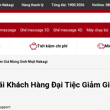
n Nakagi
Hàng thanh lý
Tổng đài:
1900.3036
Hotline: 0
 massage
Ghế massage 3D
Ghế massage 4D
Máy chạy bộ
i
Tiết kiệm chi phí
Mi
ảm Giá Mừng Sinh Nhật Nakagi
ãi Khách Hàng Đại Tiệc Giảm G
support