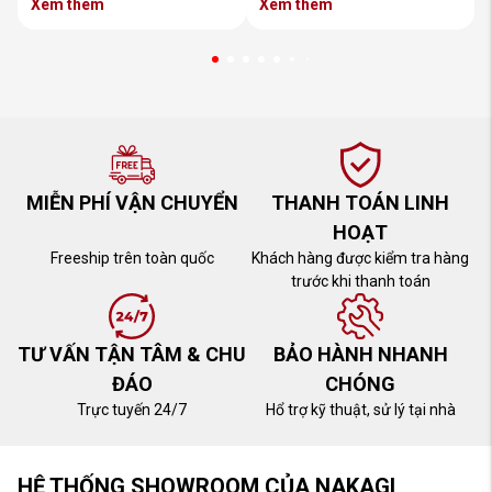
Xem thêm
Xem thêm
MIỄN PHÍ VẬN CHUYỂN
THANH TOÁN LINH
HOẠT
Freeship trên toàn quốc
Khách hàng được kiểm tra hàng
trước khi thanh toán
TƯ VẤN TẬN TÂM & CHU
BẢO HÀNH NHANH
ĐÁO
CHÓNG
Trực tuyến 24/7
Hổ trợ kỹ thuật, sử lý tại nhà
HỆ THỐNG SHOWROOM CỦA NAKAGI