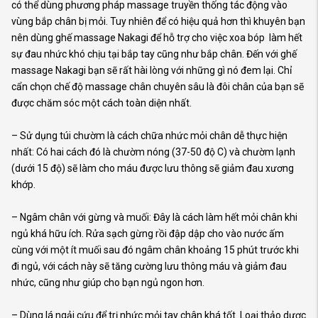
có thể dùng phương pháp massage truyền thống tác động vào
vùng bắp chân bị mỏi. Tuy nhiên để có hiệu quả hơn thì khuyên bạn
nên dùng ghế massage Nakagi để hỗ trợ cho việc xoa bóp làm hết
sự đau nhức khó chịu tại bắp tay cũng như bắp chân. Đến với ghế
massage Nakagi bạn sẽ rất hài lòng với những gì nó đem lại. Chỉ
cẩn chọn chế độ massage chân chuyên sâu là đôi chân của bạn sẽ
được chăm sóc một cách toàn diện nhất.
– Sử dụng túi chườm là cách chữa nhức mỏi chân dễ thực hiện
nhất: Có hai cách đó là chườm nóng (37-50 độ C) và chườm lạnh
(dưới 15 độ) sẽ làm cho máu được lưu thông sẽ giảm đau xương
khớp.
– Ngâm chân với gừng và muối: Đây là cách làm hết mỏi chân khi
ngủ khá hữu ích. Rửa sạch gừng rồi đập dập cho vào nước ấm
cùng với một ít muối sau đó ngâm chân khoảng 15 phút trước khi
đi ngủ, với cách này sẽ tăng cường lưu thông máu và giảm đau
nhức, cũng như giúp cho bạn ngủ ngon hơn.
– Dùng lá ngải cứu để trị nhức mỏi tay chân khá tốt. Loại thảo dược