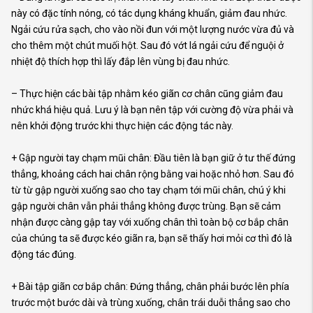
này có đặc tính nóng, có tác dụng kháng khuẩn, giảm đau nhức.
Ngải cứu rửa sạch, cho vào nồi đun với một lượng nước vừa đủ và
cho thêm một chút muối hột. Sau đó vớt lá ngải cứu để nguội ở
nhiệt độ thích hợp thì lấy đắp lên vùng bị đau nhức.
– Thực hiện các bài tập nhằm kéo giãn cơ chân cũng giảm đau
nhức khá hiệu quả. Lưu ý là bạn nên tập với cường độ vừa phải và
nên khởi động trước khi thực hiện các động tác này.
+ Gập người tay chạm mũi chân: Đầu tiên là bạn giữ ở tư thế đứng
thẳng, khoảng cách hai chân rộng bằng vai hoặc nhỏ hơn. Sau đó
từ từ gập người xuống sao cho tay chạm tới mũi chân, chú ý khi
gập người chân vẫn phải thẳng không được trùng. Bạn sẽ cảm
nhận được càng gập tay với xuống chân thì toàn bộ cơ bắp chân
của chúng ta sẽ được kéo giãn ra, bạn sẽ thấy hơi mỏi cơ thì đó là
động tác đúng.
+ Bài tập giãn cơ bắp chân: Đứng thẳng, chân phải bước lên phía
trước một bước dài và trùng xuống, chân trái duỗi thẳng sao cho